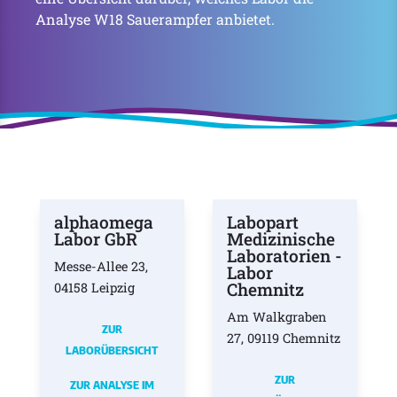
Analyse W18 Sauerampfer anbietet.
alphaomega
Labopart
Labor GbR
Medizinische
Laboratorien -
Messe-Allee 23,
Labor
Chemnitz
04158 Leipzig
Am Walkgraben
ZUR
27, 09119 Chemnitz
LABORÜBERSICHT
ZUR
ZUR ANALYSE IM