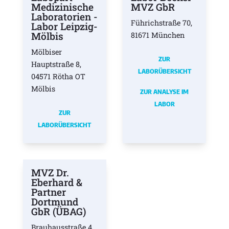
Medizinische
MVZ GbR
Laboratorien -
Führichstraße 70,
Labor Leipzig-
Mölbis
81671 München
Mölbiser
ZUR
Hauptstraße 8,
LABORÜBERSICHT
04571 Rötha OT
Mölbis
ZUR ANALYSE IM
LABOR
ZUR
LABORÜBERSICHT
MVZ Dr.
Eberhard &
Partner
Dortmund
GbR (ÜBAG)
Brauhausstraße 4,