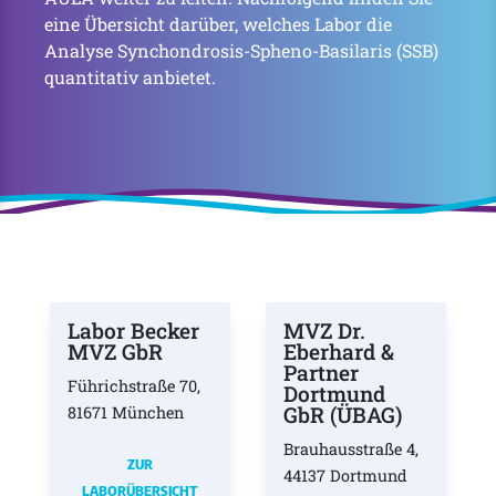
eine Übersicht darüber, welches Labor die
Analyse Synchondrosis-Spheno-Basilaris (SSB)
quantitativ anbietet.
Labor Becker
MVZ Dr.
MVZ GbR
Eberhard &
Partner
Führichstraße 70,
Dortmund
GbR (ÜBAG)
81671 München
Brauhausstraße 4,
ZUR
44137 Dortmund
LABORÜBERSICHT