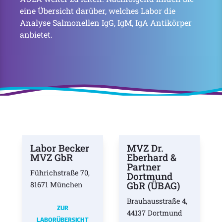
eine Übersicht darüber, welches Labor die
Analyse Salmonellen IgG, IgM, IgA Antikörper
anbietet.
Labor Becker
MVZ Dr.
MVZ GbR
Eberhard &
Partner
Führichstraße 70,
Dortmund
GbR (ÜBAG)
81671 München
Brauhausstraße 4,
ZUR
44137 Dortmund
LABORÜBERSICHT