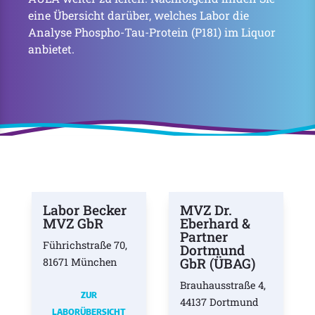
eine Übersicht darüber, welches Labor die
Analyse Phospho-Tau-Protein (P181) im Liquor
anbietet.
Labor Becker
MVZ Dr.
MVZ GbR
Eberhard &
Partner
Führichstraße 70,
Dortmund
GbR (ÜBAG)
81671 München
Brauhausstraße 4,
ZUR
44137 Dortmund
LABORÜBERSICHT