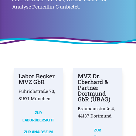
Analyse Penicillin G anbietet.
Labor Becker
MVZ Dr.
MVZ GbR
Eberhard &
Partner
Führichstraße 70,
Dortmund
GbR (ÜBAG)
81671 München
Brauhausstraße 4,
ZUR
44137 Dortmund
LABORÜBERSICHT
ZUR
ZUR ANALYSE IM