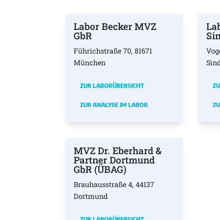
Labor Becker MVZ
La
GbR
Si
Führichstraße 70, 81671
Vog
München
Sin
ZUR LABORÜBERSICHT
ZU
ZUR ANALYSE IM LABOR
ZU
MVZ Dr. Eberhard &
Partner Dortmund
GbR (ÜBAG)
Brauhausstraße 4, 44137
Dortmund
ZUR LABORÜBERSICHT