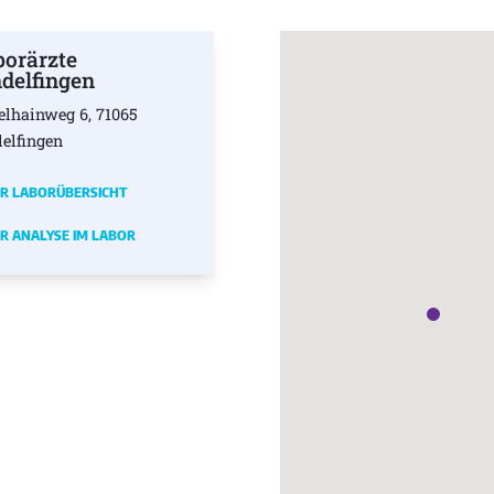
borärzte
ndelfingen
elhainweg 6, 71065
delfingen
R LABORÜBERSICHT
R ANALYSE IM LABOR