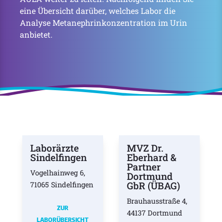
eine Übersicht darüber, welches Labor die
Analyse Metanephrinkonzentration im Urin
anbietet.
Laborärzte
MVZ Dr.
Sindelfingen
Eberhard &
Partner
Vogelhainweg 6,
Dortmund
GbR (ÜBAG)
71065 Sindelfingen
Brauhausstraße 4,
ZUR
44137 Dortmund
LABORÜBERSICHT