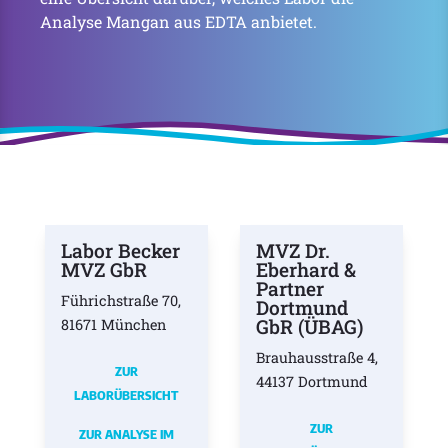
Analyse Mangan aus EDTA anbietet.
Labor Becker
MVZ Dr.
MVZ GbR
Eberhard &
Partner
Führichstraße 70,
Dortmund
GbR (ÜBAG)
81671 München
Brauhausstraße 4,
ZUR
44137 Dortmund
LABORÜBERSICHT
ZUR
ZUR ANALYSE IM