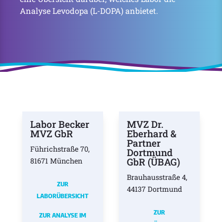
Analyse Levodopa (L-DOPA) anbietet.
Labor Becker
MVZ Dr.
MVZ GbR
Eberhard &
Partner
Führichstraße 70,
Dortmund
GbR (ÜBAG)
81671 München
Brauhausstraße 4,
ZUR
44137 Dortmund
LABORÜBERSICHT
ZUR
ZUR ANALYSE IM