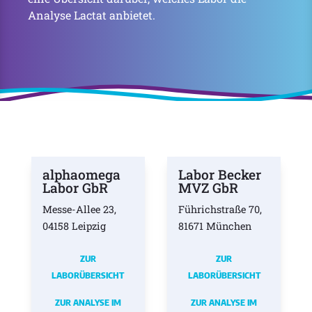
Analyse Lactat anbietet.
alphaomega
Labor Becker
Labor GbR
MVZ GbR
Messe-Allee 23,
Führichstraße 70,
04158 Leipzig
81671 München
ZUR
ZUR
LABORÜBERSICHT
LABORÜBERSICHT
ZUR ANALYSE IM
ZUR ANALYSE IM