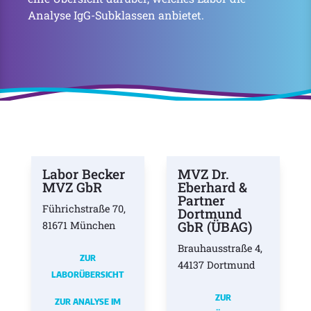
Analyse IgG-Subklassen anbietet.
Labor Becker
MVZ Dr.
MVZ GbR
Eberhard &
Partner
Führichstraße 70,
Dortmund
GbR (ÜBAG)
81671 München
Brauhausstraße 4,
ZUR
44137 Dortmund
LABORÜBERSICHT
ZUR
ZUR ANALYSE IM