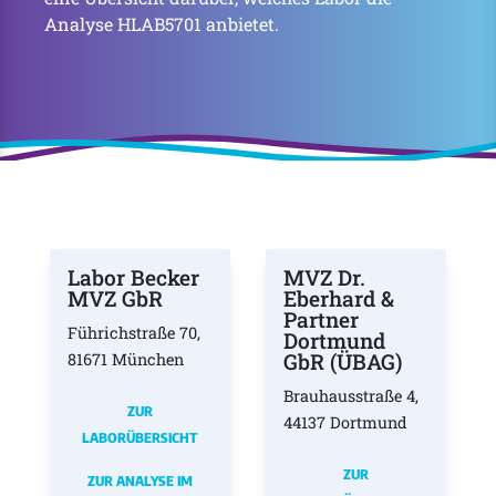
Analyse HLAB5701 anbietet.
Labor Becker
MVZ Dr.
MVZ GbR
Eberhard &
Partner
Führichstraße 70,
Dortmund
GbR (ÜBAG)
81671 München
Brauhausstraße 4,
ZUR
44137 Dortmund
LABORÜBERSICHT
ZUR
ZUR ANALYSE IM