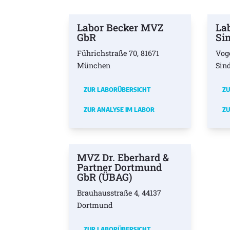
Labor Becker MVZ
La
GbR
Si
Führichstraße 70, 81671
Vog
München
Sin
ZUR LABORÜBERSICHT
ZU
ZUR ANALYSE IM LABOR
ZU
MVZ Dr. Eberhard &
Partner Dortmund
GbR (ÜBAG)
Brauhausstraße 4, 44137
Dortmund
ZUR LABORÜBERSICHT