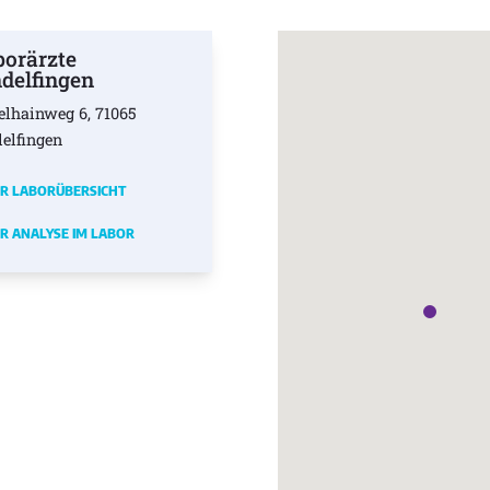
borärzte
ndelfingen
elhainweg 6, 71065
delfingen
R LABORÜBERSICHT
R ANALYSE IM LABOR