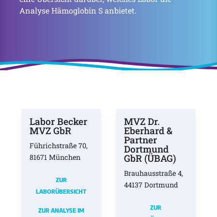
Analyse Hämoglobin S anbietet.
Labor Becker
MVZ Dr.
MVZ GbR
Eberhard &
Partner
Führichstraße 70,
Dortmund
GbR (ÜBAG)
81671 München
Brauhausstraße 4,
ZUR
44137 Dortmund
LABORÜBERSICHT
ZUR
ZUR ANALYSE IM