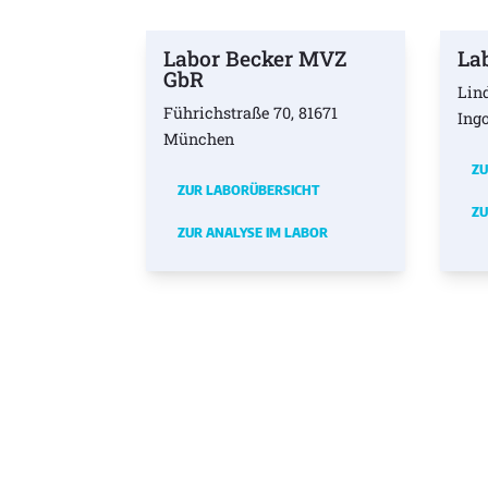
Labor Becker MVZ
La
GbR
Lin
Führichstraße 70, 81671
Ing
München
ZU
ZUR LABORÜBERSICHT
ZU
ZUR ANALYSE IM LABOR