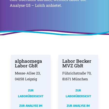
Analyse G5 – Lolch anbietet.
alphaomega
Labor Becker
Labor GbR
MVZ GbR
Messe-Allee 23,
Führichstraße 70,
04158 Leipzig
81671 München
ZUR
ZUR
LABORÜBERSICHT
LABORÜBERSICHT
ZUR ANALYSE IM
ZUR ANALYSE IM