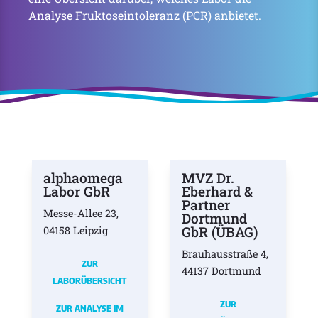
Analyse Fruktoseintoleranz (PCR) anbietet.
alphaomega
MVZ Dr.
Labor GbR
Eberhard &
Partner
Messe-Allee 23,
Dortmund
GbR (ÜBAG)
04158 Leipzig
Brauhausstraße 4,
ZUR
44137 Dortmund
LABORÜBERSICHT
ZUR
ZUR ANALYSE IM