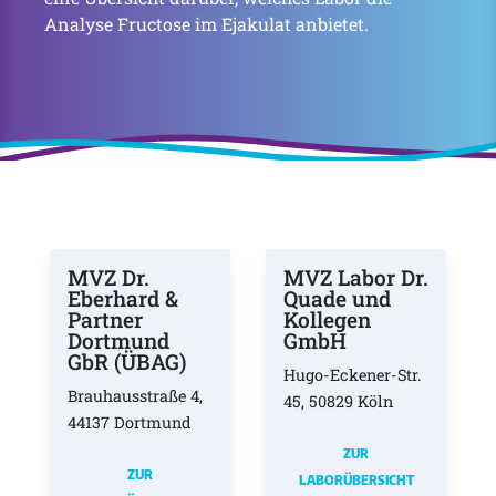
Analyse Fructose im Ejakulat anbietet.
MVZ Dr.
MVZ Labor Dr.
Eberhard &
Quade und
Partner
Kollegen
Dortmund
GmbH
GbR (ÜBAG)
Hugo-Eckener-Str.
Brauhausstraße 4,
45, 50829 Köln
44137 Dortmund
ZUR
ZUR
LABORÜBERSICHT