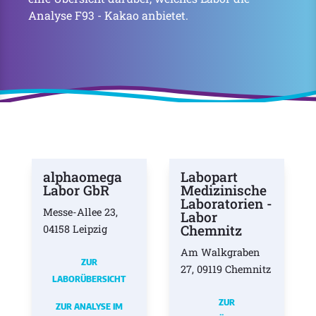
Analyse F93 - Kakao anbietet.
alphaomega
Labopart
Labor GbR
Medizinische
Laboratorien -
Messe-Allee 23,
Labor
Chemnitz
04158 Leipzig
Am Walkgraben
ZUR
27, 09119 Chemnitz
LABORÜBERSICHT
ZUR
ZUR ANALYSE IM