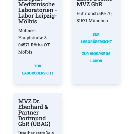
Medizinische
MVZ GbR
Laboratorien -
Führichstraße 70,
Labor Leipzig-
Mölbis
81671 München
Mölbiser
ZUR
Hauptstraße 8,
LABORÜBERSICHT
04571 Rötha OT
Mölbis
ZUR ANALYSE IM
LABOR
ZUR
LABORÜBERSICHT
MVZ Dr.
Eberhard &
Partner
Dortmund
GbR (ÜBAG)
Brauhausstraße 4,