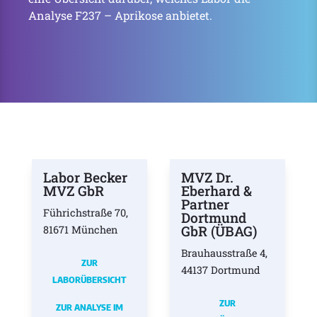
Analyse F237 – Aprikose anbietet.
Labor Becker
MVZ Dr.
MVZ GbR
Eberhard &
Partner
Führichstraße 70,
Dortmund
GbR (ÜBAG)
81671 München
Brauhausstraße 4,
ZUR
44137 Dortmund
LABORÜBERSICHT
ZUR
ZUR ANALYSE IM