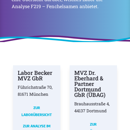
Analyse F219 – Fenchelsamen anbietet.
Labor Becker
MVZ Dr.
MVZ GbR
Eberhard &
Partner
Führichstraße 70,
Dortmund
GbR (ÜBAG)
81671 München
Brauhausstraße 4,
ZUR
44137 Dortmund
LABORÜBERSICHT
ZUR
ZUR ANALYSE IM