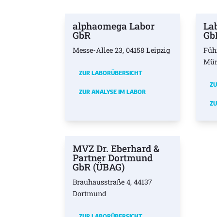
alphaomega Labor
La
GbR
Gb
Messe-Allee 23, 04158 Leipzig
Füh
Mü
ZUR LABORÜBERSICHT
ZU
ZUR ANALYSE IM LABOR
ZU
MVZ Dr. Eberhard &
Partner Dortmund
GbR (ÜBAG)
Brauhausstraße 4, 44137
Dortmund
ZUR LABORÜBERSICHT