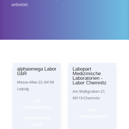
anbietet.
alphaomega Labor
Labopart
GbR
Medizinische
Laboratorien -
Messe-Allee 23, 04158
Labor Chemnitz
Leipzig
Am Walkgraben 27,
09119 Chemnitz
ZUR
LABORÜBERSICHT
ZUR
LABORÜBERSICHT
ZUR ANALYSE IM
LABOR