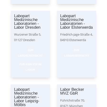
Labopart
Labopart
Medizinische
Medizinische
Laboratorien -
Laboratorien -
Labor Dresden
Labor Elsterwerda
Wurzener Straße 5,
Friedrich-Jage-Straße 4,
01127 Dresden
04910 Elsterwerda
ZUR
ZUR
LABORÜBERSICHT
LABORÜBERSICHT
ZUR ANALYSE IM
LABOR
Labopart
Labor Becker
Medizinische
MVZ GbR
Laboratorien -
Führichstraße 70,
Labor Leipzig-
Mölbis
81671 München