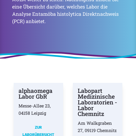
eine Übersicht darüber, welches Labor die
Analyse Entamöba histolytica Direktnachweis
(PCR) anbietet.
alphaomega
Labopart
Labor GbR
Medizinische
Laboratorien -
Messe-Allee 23,
Labor
Chemnitz
04158 Leipzig
Am Walkgraben
ZUR
27, 09119 Chemnitz
LABORÜBERSICHT