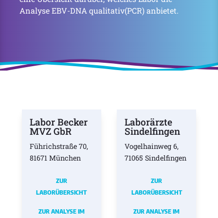
Analyse EBV-DNA qualitativ(PCR) anbietet.
Labor Becker
Laborärzte
MVZ GbR
Sindelfingen
Führichstraße 70,
Vogelhainweg 6,
81671 München
71065 Sindelfingen
ZUR
ZUR
LABORÜBERSICHT
LABORÜBERSICHT
ZUR ANALYSE IM
ZUR ANALYSE IM