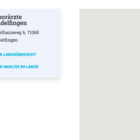
borärzte
ndelfingen
elhainweg 6, 71065
delfingen
R LABORÜBERSICHT
R ANALYSE IM LABOR