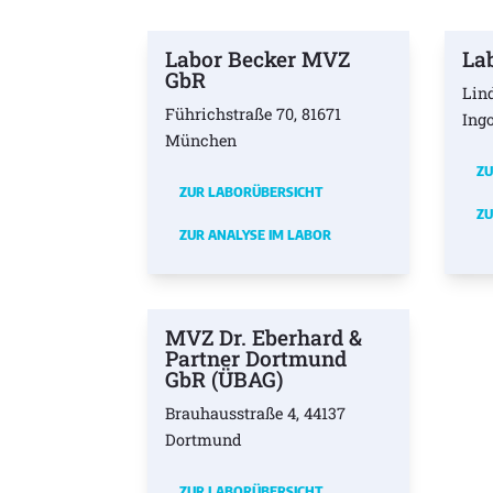
Labor Becker MVZ
La
GbR
Lin
Führichstraße 70, 81671
Ing
München
ZU
ZUR LABORÜBERSICHT
ZU
ZUR ANALYSE IM LABOR
MVZ Dr. Eberhard &
Partner Dortmund
GbR (ÜBAG)
Brauhausstraße 4, 44137
Dortmund
ZUR LABORÜBERSICHT