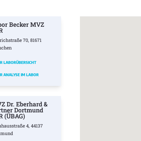
bor Becker MVZ
R
richstraße 70, 81671
nchen
R LABORÜBERSICHT
R ANALYSE IM LABOR
Z Dr. Eberhard &
rtner Dortmund
R (ÜBAG)
uhausstraße 4, 44137
tmund