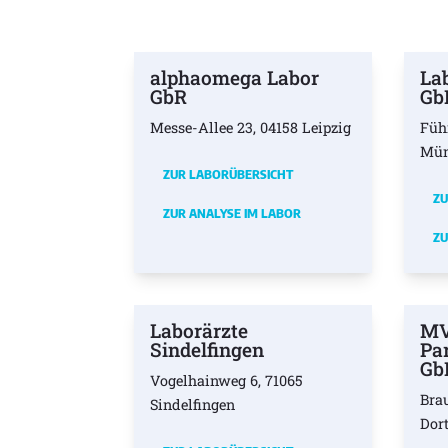
alphaomega Labor
La
GbR
Gb
Messe-Allee 23, 04158 Leipzig
Füh
Mü
ZUR LABORÜBERSICHT
ZU
ZUR ANALYSE IM LABOR
ZU
Laborärzte
MV
Sindelfingen
Pa
Gb
Vogelhainweg 6, 71065
Bra
Sindelfingen
Dor