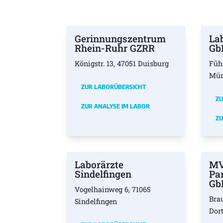
Gerinnungszentrum
La
Rhein-Ruhr GZRR
Gb
Königstr. 13, 47051 Duisburg
Füh
Mü
ZUR LABORÜBERSICHT
ZU
ZUR ANALYSE IM LABOR
ZU
Laborärzte
MV
Sindelfingen
Pa
Gb
Vogelhainweg 6, 71065
Bra
Sindelfingen
Dor