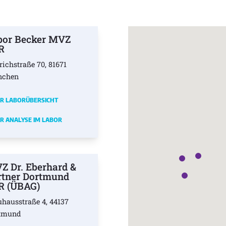
bor Becker MVZ
R
richstraße 70, 81671
nchen
R LABORÜBERSICHT
R ANALYSE IM LABOR
Z Dr. Eberhard &
rtner Dortmund
R (ÜBAG)
uhausstraße 4, 44137
tmund